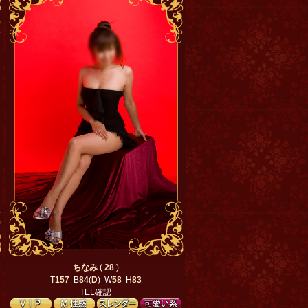
ちなみ
(
28
)
T
157
B
84
(
D
) W
58
H
83
TEL確認